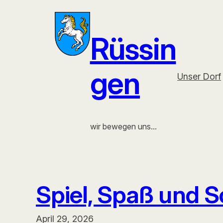
Zum
Inhalt
Rüssin
springen
gen
Unser Dorf
wir bewegen uns…
Spiel, Spaß und S
April 29, 2026